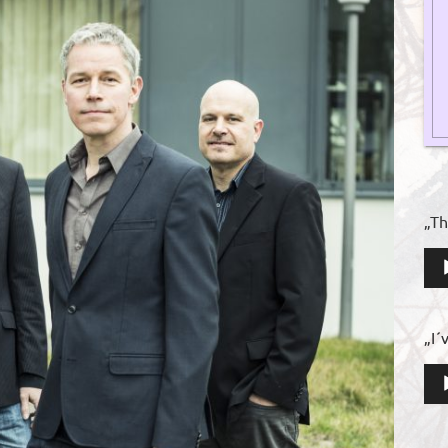
„Th
Aud
Pla
„I´
Aud
Pla