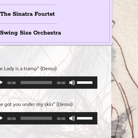
The Sinatra Fourtet
Swing Size Orchestra
e Lady is a tramp“ (Demo)
io-
Pfeiltasten
00:00
00:00
yer
Hoch/Runter
benutzen,
um
ve got you under my skin“ (Demo)
die
Lautstärke
io-
Pfeiltasten
00:00
00:00
zu
yer
Hoch/Runter
regeln.
benutzen,
um